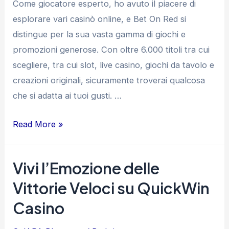
Come giocatore esperto, ho avuto il piacere di
esplorare vari casinò online, e Bet On Red si
distingue per la sua vasta gamma di giochi e
promozioni generose. Con oltre 6.000 titoli tra cui
scegliere, tra cui slot, live casino, giochi da tavolo e
creazioni originali, sicuramente troverai qualcosa
che si adatta ai tuoi gusti. …
Vivi
Read More »
l’Emozione
di
Vivi l’Emozione delle
Bet
Vittorie Veloci su QuickWin
On
Red
Casino
Casino: