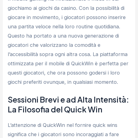
giochiamo ai giochi da casino. Con la possibilità di
giocare in movimento, i giocatori possono inserire
una partita veloce nella loro routine quotidiana.
Questo ha portato a una nuova generazione di
giocatori che valorizzano la comodità e
l’accessibilità sopra ogni altra cosa. La piattaforma
ottimizzata per il mobile di QuickWin è perfetta per
questi giocatori, che ora possono godersi i loro
giochi preferiti ovunque, in qualsiasi momento.
Sessioni Brevi e ad Alta Intensità:
La Filosofia del Quick Win
L’attenzione di QuickWin nel fornire quick wins
significa che i giocatori sono incoraggiati a fare