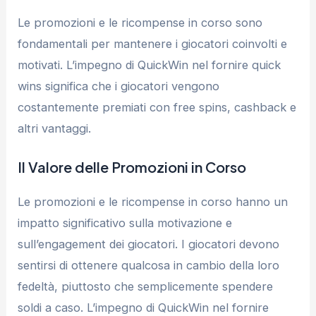
Le promozioni e le ricompense in corso sono
fondamentali per mantenere i giocatori coinvolti e
motivati. L’impegno di QuickWin nel fornire quick
wins significa che i giocatori vengono
costantemente premiati con free spins, cashback e
altri vantaggi.
Il Valore delle Promozioni in Corso
Le promozioni e le ricompense in corso hanno un
impatto significativo sulla motivazione e
sull’engagement dei giocatori. I giocatori devono
sentirsi di ottenere qualcosa in cambio della loro
fedeltà, piuttosto che semplicemente spendere
soldi a caso. L’impegno di QuickWin nel fornire