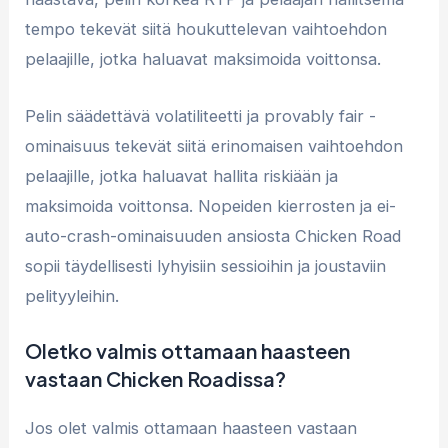
tempo tekevät siitä houkuttelevan vaihtoehdon
pelaajille, jotka haluavat maksimoida voittonsa.
Pelin säädettävä volatiliteetti ja provably fair -
ominaisuus tekevät siitä erinomaisen vaihtoehdon
pelaajille, jotka haluavat hallita riskiään ja
maksimoida voittonsa. Nopeiden kierrosten ja ei-
auto-crash-ominaisuuden ansiosta Chicken Road
sopii täydellisesti lyhyisiin sessioihin ja joustaviin
pelityyleihin.
Oletko valmis ottamaan haasteen
vastaan Chicken Roadissa?
Jos olet valmis ottamaan haasteen vastaan