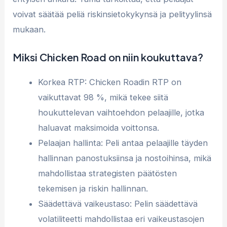
voivat säätää peliä riskinsietokykynsä ja pelityylinsä
mukaan.
Miksi Chicken Road on niin koukuttava?
Korkea RTP: Chicken Roadin RTP on
vaikuttavat 98 %, mikä tekee siitä
houkuttelevan vaihtoehdon pelaajille, jotka
haluavat maksimoida voittonsa.
Pelaajan hallinta: Peli antaa pelaajille täyden
hallinnan panostuksiinsa ja nostoihinsa, mikä
mahdollistaa strategisten päätösten
tekemisen ja riskin hallinnan.
Säädettävä vaikeustaso: Pelin säädettävä
volatiliteetti mahdollistaa eri vaikeustasojen