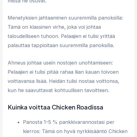
missä ne osuvat.
Menetyksien jahtaaminen suuremmilla panoksilla:
Tämä on klassinen virhe, joka voi johtaa
taloudelliseen tuhoon. Pelaajien ei tulisi yrittää
palauttaa tappioitaan suuremmilla panoksilla.
Ahneus johtaa usein nostojen unohtamiseen:
Pelaajien ei tulisi pitää rahaa liian kauan toivoen
voittavansa lisää. Heidän tulisi nostaa voittonsa,
kun he saavuttavat kohtuullisen tavoitteen.
Kuinka voittaa Chicken Roadissa
Panosta 1–5 % pankkivarannostasi per
kierros: Tämä on hyvä nyrkkisääntö Chicken