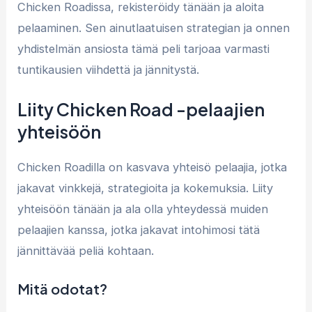
Chicken Roadissa, rekisteröidy tänään ja aloita
pelaaminen. Sen ainutlaatuisen strategian ja onnen
yhdistelmän ansiosta tämä peli tarjoaa varmasti
tuntikausien viihdettä ja jännitystä.
Liity Chicken Road -pelaajien
yhteisöön
Chicken Roadilla on kasvava yhteisö pelaajia, jotka
jakavat vinkkejä, strategioita ja kokemuksia. Liity
yhteisöön tänään ja ala olla yhteydessä muiden
pelaajien kanssa, jotka jakavat intohimosi tätä
jännittävää peliä kohtaan.
Mitä odotat?