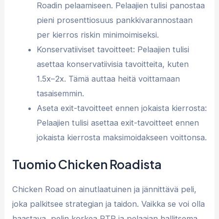
Roadin pelaamiseen. Pelaajien tulisi panostaa
pieni prosenttiosuus pankkivarannostaan
per kierros riskin minimoimiseksi.
Konservatiiviset tavoitteet: Pelaajien tulisi
asettaa konservatiivisia tavoitteita, kuten
1.5x–2x. Tämä auttaa heitä voittamaan
tasaisemmin.
Aseta exit-tavoitteet ennen jokaista kierrosta:
Pelaajien tulisi asettaa exit-tavoitteet ennen
jokaista kierrosta maksimoidakseen voittonsa.
Tuomio Chicken Roadista
Chicken Road on ainutlaatuinen ja jännittävä peli,
joka palkitsee strategian ja taidon. Vaikka se voi olla
haastava, pelin korkea RTP ja pelaajan hallitsema