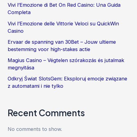
Vivi l’Emozione di Bet On Red Casino: Una Guida
Completa
Vivi l’Emozione delle Vittorie Veloci su QuickWin
Casino
Ervaar de spanning van 30Bet – Jouw ultieme
bestemming voor high-stakes actie
Magius Casino – Végtelen szórakozás és jutalmak
megnyitása
Odkryj Świat SlotsGem: Eksploruj emocje związane
z automatami i nie tylko
Recent Comments
No comments to show.