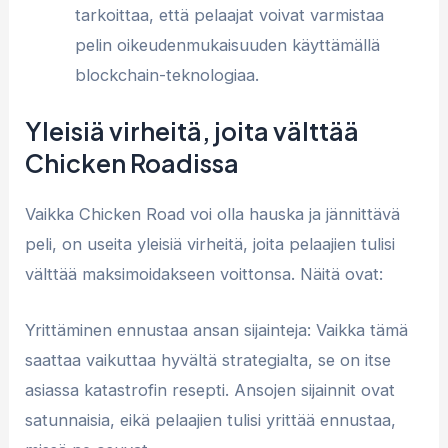
tarkoittaa, että pelaajat voivat varmistaa
pelin oikeudenmukaisuuden käyttämällä
blockchain-teknologiaa.
Yleisiä virheitä, joita välttää
Chicken Roadissa
Vaikka Chicken Road voi olla hauska ja jännittävä
peli, on useita yleisiä virheitä, joita pelaajien tulisi
välttää maksimoidakseen voittonsa. Näitä ovat:
Yrittäminen ennustaa ansan sijainteja: Vaikka tämä
saattaa vaikuttaa hyvältä strategialta, se on itse
asiassa katastrofin resepti. Ansojen sijainnit ovat
satunnaisia, eikä pelaajien tulisi yrittää ennustaa,